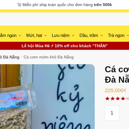
🚀 Miễn phí ship toàn quốc cho đơn hàng
trên 500k
ắm ngon
Mứt, hạt
Lưu niệm
Dầu, trầm
Trà ngon
Lễ hội Mùa Hè ⚡ 10% off cho khách “THÂN”
ô Đà Nẵng
Cá cơm mờm khô Đà Nẵng
/
Cá c
Đà N
225,000
₫
Cá
cơm
mờm