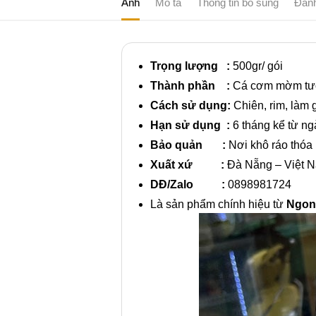
Ảnh
Mô tả
Thông tin bổ sung
Đánh
Trọng lượng :
500gr/ gói
Thành phần :
Cá cơm mờm tươ
Cách sử dụng:
Chiên, rim, làm 
Hạn sử dụng :
6 tháng kể từ ng
Bảo quản :
Nơi khô ráo thóa 
Xuất xứ :
Đà Nẵng – Việt 
DĐ/Zalo :
0898981724
Là sản phẩm chính hiệu từ
Ngon