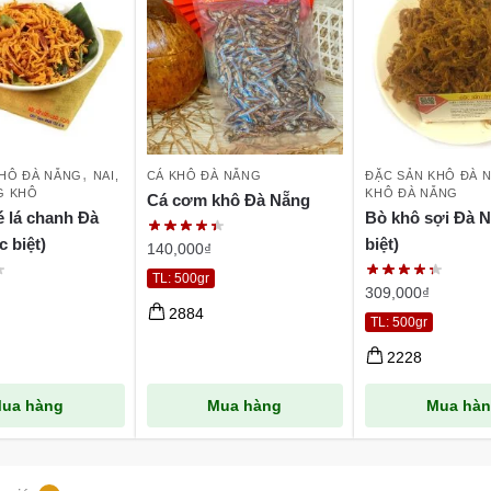
,
KHÔ ĐÀ NẴNG
NAI,
CÁ KHÔ ĐÀ NẴNG
ĐẶC SẢN KHÔ ĐÀ 
G KHÔ
KHÔ ĐÀ NẴNG
Cá cơm khô Đà Nẵng
é lá chanh Đà
Bò khô sợi Đà N
 biệt)
biệt)
140,000
₫
TL: 500gr
309,000
₫
2884
TL: 500gr
2228
ua hàng
Mua hàng
Mua hà