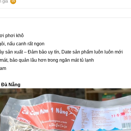
 giá
15
i phơi khô
gỏi, nấu canh rất ngon
ày sản xuất – Đảm bảo uy tín, Date sản phẩm luôn luôn mới
mát, bảo quản lâu hơn trong ngăn mát tủ lạnh
Nam
 Đà Nẵng