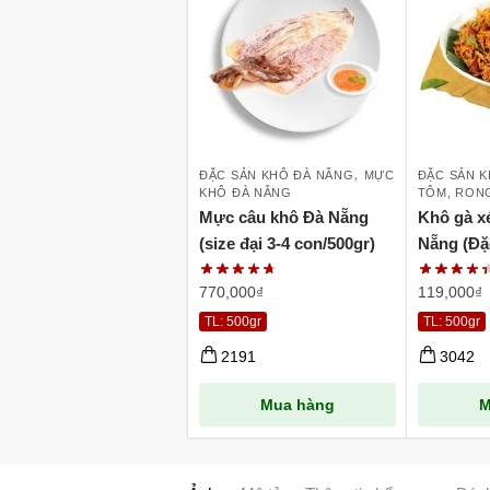
,
ĐẶC SẢN KHÔ ĐÀ NẴNG
MỰC
ĐẶC SẢN 
KHÔ ĐÀ NẴNG
TÔM, RON
Mực câu khô Đà Nẵng
Khô gà x
(size đại 3-4 con/500gr)
Nẵng (Đặc
770,000
₫
119,000
₫
TL: 500gr
TL: 500gr
2191
3042
Mua hàng
M