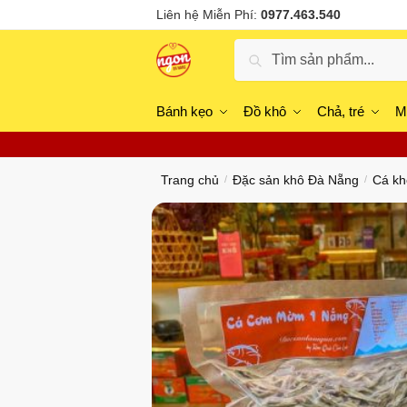
Skip
Skip
Liên hệ Miễn Phí:
0977.463.540
to
to
Tìm
navigation
content
Tìm kiếm
kiếm:
Bánh kẹo
Đồ khô
Chả, tré
M
Trang chủ
Đặc sản khô Đà Nẵng
Cá kh
/
/