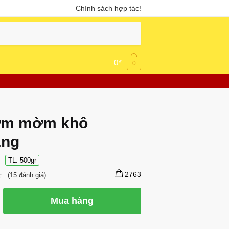
Chính sách hợp tác!
0
₫
0
ơm mờm khô
ẵng
TL: 500gr
2763
(
15
đánh giá)
Mua hàng