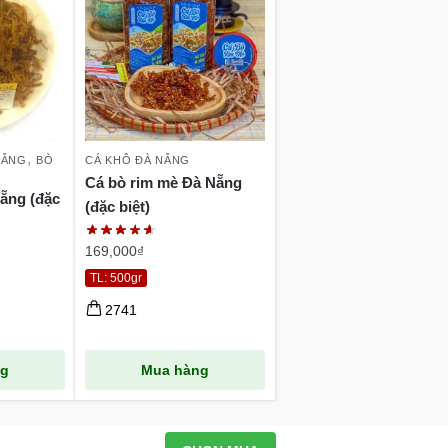
,
NẴNG
BÒ
CÁ KHÔ ĐÀ NẴNG
Cá bò rim mè Đà Nẵng
ẵng (đặc
(đặc biệt)
169,000
₫
TL: 500gr
2741
ng
Mua hàng