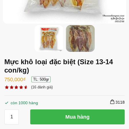
Mực khô loại đặc biệt (Size 13-14
con/kg)
750,000
₫
TL: 500gr
(
16
đánh giá)
3118
còn 1000 hàng
Mực
Mua hàng
khô
loại