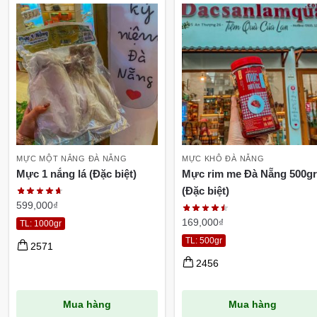
MỰC MỘT NẮNG ĐÀ NẴNG
MỰC KHÔ ĐÀ NẴNG
Mực 1 nắng lá (Đặc biệt)
Mực rim me Đà Nẵng 500gr
(Đặc biệt)
599,000
₫
169,000
₫
TL: 1000gr
TL: 500gr
2571
2456
Mua hàng
Mua hàng