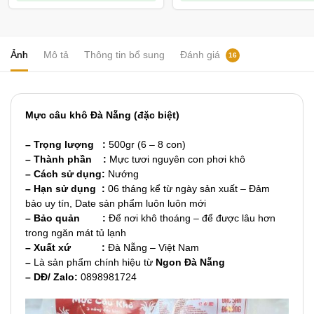
Ảnh
Mô tả
Thông tin bổ sung
Đánh giá
16
Mực câu khô Đà Nẵng (đặc biệt)
– Trọng lượng :
500gr (6 – 8 con)
– Thành phần :
Mực tươi nguyên con phơi khô
– Cách sử dụng:
Nướng
– Hạn sử dụng :
06 tháng kể từ ngày sản xuất – Đảm
bảo uy tín, Date sản phẩm luôn luôn mới
– Bảo quản :
Để nơi khô thoáng – để được lâu hơn
trong ngăn mát tủ lạnh
– Xuất xứ :
Đà Nẵng – Việt Nam
–
Là sản phẩm chính hiệu từ
Ngon Đà Nẵng
– DĐ/ Zalo:
0898981724