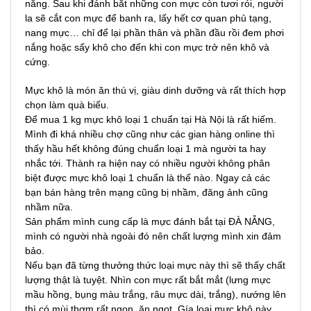
nắng. Sau khi đánh bắt những con mực còn tươi rói, người
la sẽ cắt con mực để banh ra, lấy hết cơ quan phủ tạng,
nang mực… chỉ để lại phần thân và phần đầu rồi đem phơi
nắng hoặc sấy khô cho đến khi con mực trở nên khô và
cứng.
Mực khô là món ăn thú vị, giàu dinh dưỡng và rất thích hợp
chọn làm quà biếu.
Để mua 1 kg mực khô loại 1 chuẩn tại Hà Nội là rất hiếm.
Mình đi khá nhiều chợ cũng như các gian hàng online thì
thấy hầu hết không đúng chuẩn loại 1 mà người ta hay
nhắc tới. Thành ra hiện nay có nhiều người không phân
biệt được mực khô loại 1 chuẩn là thế nào. Ngay cả các
bạn bán hàng trên mạng cũng bị nhầm, đăng ảnh cũng
nhầm nữa.
Sản phẩm mình cung cấp là mực đánh bắt tại ĐÀ NẴNG,
mình có người nhà ngoài đó nên chất lượng mình xin đảm
bảo.
Nếu bạn đã từng thưởng thức loại mực này thì sẽ thấy chất
lượng thật là tuyệt. Nhìn con mực rất bắt mắt (lưng mực
mầu hồng, bụng màu trắng, râu mực dài, trắng), nướng lên
thì có mùi thơm rất ngon, ăn ngọt. Gía loại mực khô này