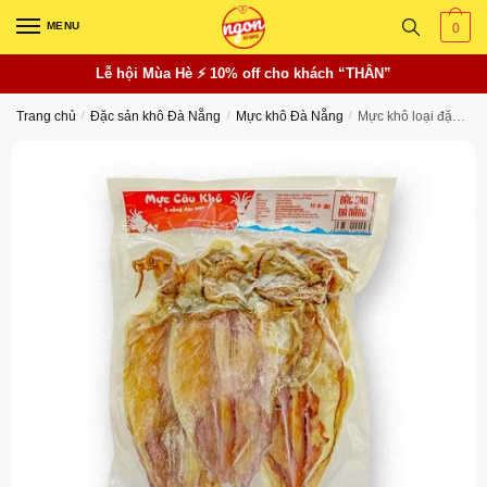
Skip
Skip
MENU
0
to
to
navigation
content
Lễ hội Mùa Hè ⚡ 10% off cho khách “THÂN”
Trang chủ
/
Đặc sản khô Đà Nẵng
/
Mực khô Đà Nẵng
/
Mực khô loại đặc biệt (Size 13-14 con/kg)