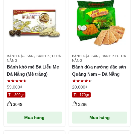
,
,
BÁNH ĐẶC SẢN
BÁNH KẸO ĐÀ
BÁNH ĐẶC SẢN
BÁNH KẸO ĐÀ
NẴNG
NẴNG
Bánh khô mè Bà Liễu Mẹ
Bánh dừa nướng đặc sản
Đà Nẵng (Mè trắng)
Quảng Nam – Đà Nẵng
59,000
₫
20,000
₫
TL: 300gr
TL: 170gr
3049
3286
Mua hàng
Mua hàng