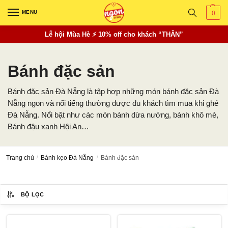
Skip
Skip
MENU
0
to
to
navigation
content
Lễ hội Mùa Hè ⚡ 10% off cho khách “THÂN”
Bánh đặc sản
Bánh đặc sản Đà Nẵng là tập hợp những món bánh đặc sản Đà
Nẵng ngon và nổi tiếng thường được du khách tìm mua khi ghé
Đà Nẵng. Nổi bật như các món bánh dừa nướng, bánh khô mè,
Bánh đậu xanh Hội An…
Trang chủ
/
Bánh kẹo Đà Nẵng
/
Bánh đặc sản
BỘ LỌC