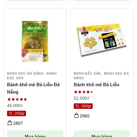
,
,
BÁNH KẸO ĐÀ NẴNG
BÁNH
BÁNH ĐẶC SẢN
BÁNH KẸO ĐÀ
ĐẶC SẢN
NẴNG
Bánh khô mè Bà Liễu Đà
Bánh khô mè Bà Liễu
Nẵng
52,000
₫
46,000
₫
TL: 300gr
TL: 250gr
2965
2807
Mua hàng
Mua hàng