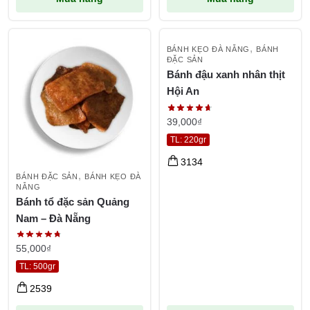
,
BÁNH KẸO ĐÀ NẴNG
BÁNH
ĐẶC SẢN
Bánh đậu xanh nhân thịt
Hội An
39,000
₫
TL: 220gr
3134
,
BÁNH ĐẶC SẢN
BÁNH KẸO ĐÀ
NẴNG
Bánh tổ đặc sản Quảng
Nam – Đà Nẵng
55,000
₫
TL: 500gr
2539