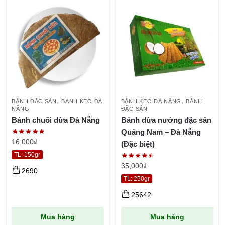
,
,
BÁNH ĐẶC SẢN
BÁNH KẸO ĐÀ
BÁNH KẸO ĐÀ NẴNG
BÁNH
NẴNG
ĐẶC SẢN
Bánh chuối dừa Đà Nẵng
Bánh dừa nướng đặc sản
Quảng Nam – Đà Nẵng
16,000
₫
(Đặc biệt)
TL: 150gr
35,000
₫
2690
TL: 250gr
25642
Mua hàng
Mua hàng