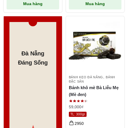
Mua hàng
Mua hàng
Tri Ân 10%
Đà Nẵng
Đáng Sống
"Trian"
,
BÁNH KẸO ĐÀ NẴNG
BÁNH
ĐẶC SẢN
Bánh khô mè Bà Liễu Mẹ
(Mè đen)
59,000
₫
TL: 300gr
2950