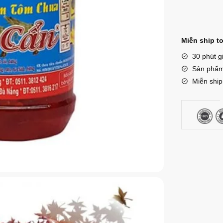
Dì
Cẩn
số
lượng
Miễn ship t
30 phút g
Sản phẩm 
Miễn ship