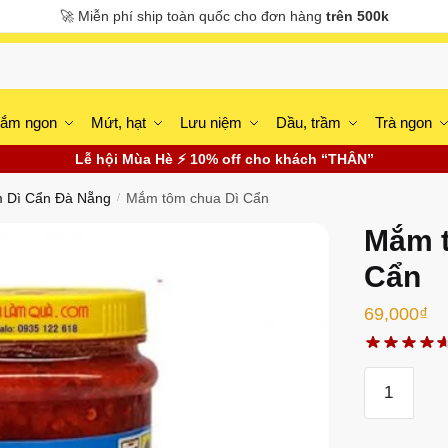
🚀 Miễn phí ship toàn quốc cho đơn hàng
trên 500k
ắm ngon
Mứt, hạt
Lưu niệm
Dầu, trầm
Trà ngon
Lễ hội Mùa Hè ⚡ 10% off cho khách “THÂN”
 Dì Cẩn Đà Nẵng
Mắm tôm chua Dì Cẩn
/
Mắm t
Cẩn
69,000
₫
Mắm
tôm
chua