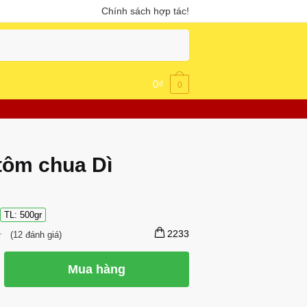
Chính sách hợp tác!
0
₫
0
ôm chua Dì
TL: 500gr
2233
(
12
đánh giá)
Mua hàng