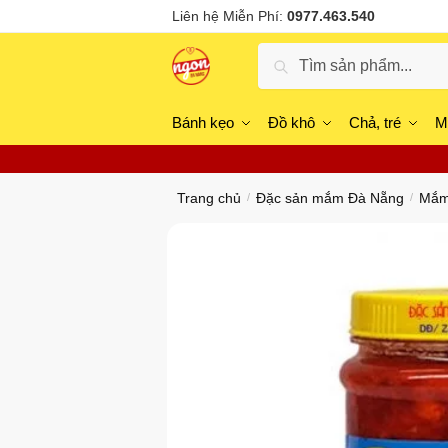
Skip
Skip
Liên hệ Miễn Phí:
0977.463.540
to
to
Tìm
navigation
content
Tìm kiếm
kiếm:
Bánh kẹo
Đồ khô
Chả, tré
M
Trang chủ
Đặc sản mắm Đà Nẵng
Mắm
/
/