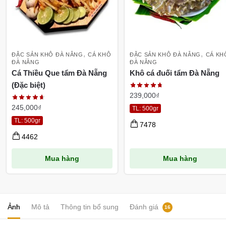
,
,
ĐẶC SẢN KHÔ ĐÀ NẴNG
CÁ KHÔ
ĐẶC SẢN KHÔ ĐÀ NẴNG
CÁ KH
ĐÀ NẴNG
ĐÀ NẴNG
Cá Thiều Que tẩm Đà Nẵng
Khô cá đuối tẩm Đà Nẵng
(Đặc biệt)
239,000
₫
245,000
₫
TL: 500gr
TL: 500gr
7478
4462
Mua hàng
Mua hàng
Ảnh
Mô tả
Thông tin bổ sung
Đánh giá
16