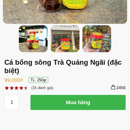
Cá bống sông Trà Quảng Ngãi (đặc
biệt)
99,000
₫
TL: 250gr
2456
(
16
đánh giá)
Cá
Mua hàng
bống
sông
Trà
Quảng