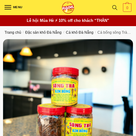
Skip
Skip
MENU
0
to
to
navigation
content
Lễ hội Mùa Hè ⚡ 10% off cho khách “THÂN”
Trang chủ
/
Đặc sản khô Đà Nẵng
/
Cá khô Đà Nẵng
/
Cá bống sông Trà Quảng Ngãi (đặc biệt)