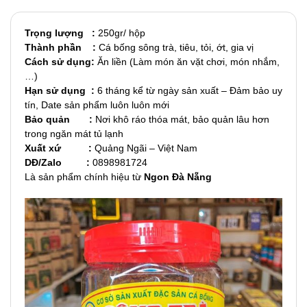
Trọng lượng :
250gr/ hộp
Thành phần :
Cá bống sông trà, tiêu, tỏi, ớt, gia vị
Cách sử dụng:
Ăn liền (Làm món ăn vặt chơi, món nhắm,
…)
Hạn sử dụng :
6 tháng kể từ ngày sản xuất – Đảm bảo uy
tín, Date sản phẩm luôn luôn mới
Bảo quản :
Nơi khô ráo thóa mát, bảo quản lâu hơn
trong ngăn mát tủ lạnh
Xuất xứ :
Quảng Ngãi – Việt Nam
DĐ/Zalo :
0898981724
Là sản phẩm chính hiệu từ
Ngon Đà Nẵng